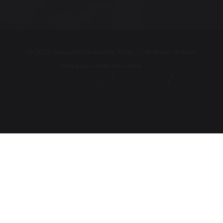
REZERVOVAT STŮL
© 2026 Brasserie Madeleine Tours — Webové stránky
((otevře se v nové
restaurace byly vytvořeny
Zenchef
Odmítnutí odpovědnosti
PODMÍNKY POUŽITÍ
((otevře se v novém okně))
((otevře se v novém 
Zásady ochrany osobních údajů
((otevře se v novém okně))
Politika ohledně cookies
Pristupnost
((otevře se v novém okně))
((otevře se v novém 