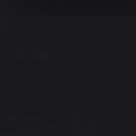
((otevře se v novém okně))
48 rue Nationale 37000 Tours
02 47 05 66 84
SLEDUJTE NÁS
Facebook ((otevře se v novém okně))
Instagram ((otevře se v novém okně))
NEWSLETTER
REZERVACE