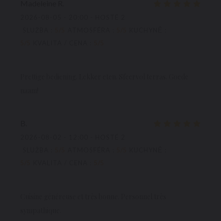
Madeleine
R
2026-08-05
- 20:00 - HOSTÉ 2
SLUŽBA
:
5
/5
ATMOSFÉRA
:
5
/5
KUCHYNĚ
:
5
/5
KVALITA / CENA
:
5
/5
Prettige bediening. Lekker eten. Sfeervol terras. Goede
naam!
B
2026-08-02
- 12:00 - HOSTÉ 2
SLUŽBA
:
5
/5
ATMOSFÉRA
:
5
/5
KUCHYNĚ
:
5
/5
KVALITA / CENA
:
5
/5
Cuisine généreuse et très bonne. Personnel très
sympathique.