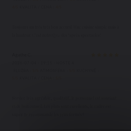
4
/5
KVALITA / CENA
:
4
/5
Toujours un très très bon accueil. Une cuisine simple mais à
la hauteur. C'est notreQ.G. des "après spectacles".
Agathe
C
2026-07-04
- 19:15 - HOSTÉ 4
SLUŽBA
:
5
/5
ATMOSFÉRA
:
5
/5
KUCHYNĚ
:
5
/5
KVALITA / CENA
:
5
/5
Service très agréable, qualitatif, le personnel est souriant
et de bon conseil. Les plats sont excellents, le cadre est
super. Je recommande les yeux fermés !