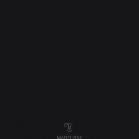
Marine Sandrine
T
2026-07-21
- 20:30 - HOSTÉ 4
SLUŽBA
:
5
/5
ATMOSFÉRA
:
5
/5
KUCHYNĚ
:
5
/5
KVALITA / CENA
:
4
/5
Pierre
E
2026-07-19
- 12:00 - HOSTÉ 13
SLUŽBA
:
5
/5
ATMOSFÉRA
:
4
/5
KUCHYNĚ
:
4
/5
KVALITA / CENA
:
4
/5
Toujours un très très bon accueil. Une cuisine simple mais à
la hauteur. C'est notreQ.G. des "après spectacles".
Agathe
C
2026-07-04
- 19:15 - HOSTÉ 4
SLUŽBA
:
5
/5
ATMOSFÉRA
:
5
/5
KUCHYNĚ
: