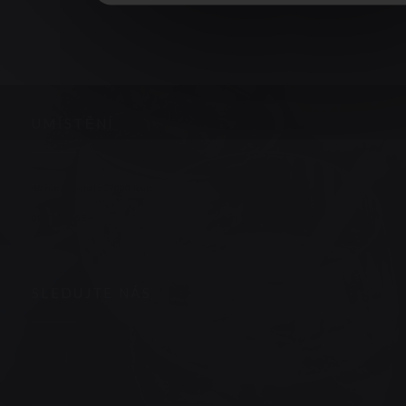
UMÍSTĚNÍ
((otevře se v novém okně))
48 rue Nationale 37000 Tours
02 47 05 66 84
SLEDUJTE NÁS
Facebook ((otevře se v novém okně))
Instagram ((otevře se v novém okně))