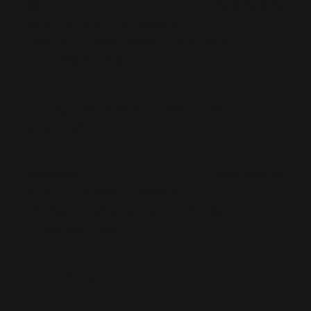
B
2026-08-02
- 12:00 - HOSTÉ 2
SLUŽBA
:
5
/5
ATMOSFÉRA
:
5
/5
KUCHYNĚ
:
5
/5
KVALITA / CENA
:
5
/5
Cuisine généreuse et très bonne. Personnel très
sympathique.
Loriane
H
2026-08-01
- 19:30 - HOSTÉ 3
SLUŽBA
:
5
/5
ATMOSFÉRA
:
5
/5
KUCHYNĚ
:
5
/5
KVALITA / CENA
:
5
/5
Superbe brasserie