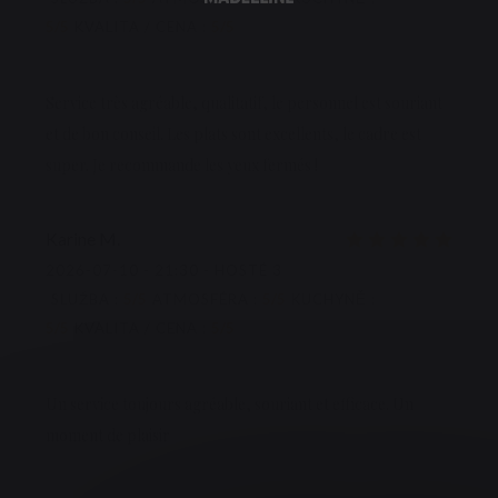
5
/5
KVALITA / CENA
:
5
/5
Service très agréable, qualitatif, le personnel est souriant
et de bon conseil. Les plats sont excellents, le cadre est
super. Je recommande les yeux fermés !
Karine
M
2026-07-10
- 21:30 - HOSTÉ 3
SLUŽBA
:
5
/5
ATMOSFÉRA
:
5
/5
KUCHYNĚ
:
5
/5
KVALITA / CENA
:
5
/5
Un service toujours agréable, souriant et efficace. Un
moment de plaisir