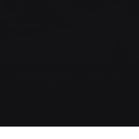
NEWSLETTER
REZERVACE
REZERVOVAT STŮL
© 2026 Brasserie Madeleine Tours — Webové stránky
((otevře se v nové
restaurace byly vytvořeny
Zenchef
Odmítnutí odpovědnosti
PODMÍNKY POUŽITÍ
((otevře se v novém okně))
((otevře se v novém 
Zásady ochrany osobních údajů
((otevře se v novém okně))
Politika ohledně cookies
Pristupnost
((otevře se v novém okně))
((otevře se v novém 