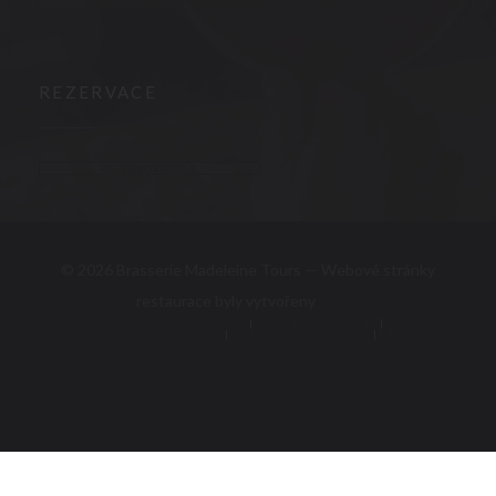
NEWSLETTER
REZERVACE
REZERVOVAT STŮL
© 2026 Brasserie Madeleine Tours — Webové stránky
((otevře se v nové
restaurace byly vytvořeny
Zenchef
Odmítnutí odpovědnosti
PODMÍNKY POUŽITÍ
((otevře se v novém okně))
((otevře se v novém 
Zásady ochrany osobních údajů
((otevře se v novém okně))
Politika ohledně cookies
Pristupnost
((otevře se v novém okně))
((otevře se v novém 