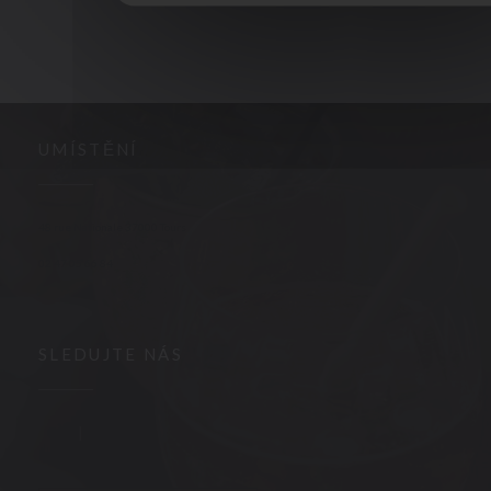
UMÍSTĚNÍ
((otevře se v novém okně))
48 rue Nationale 37000 Tours
02 47 05 66 84
SLEDUJTE NÁS
Facebook ((otevře se v novém okně))
Instagram ((otevře se v novém okně))