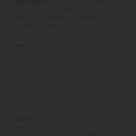
Marine Sandrine
T
2026-07-21
- 20:30 - HOSTÉ 4
SLUŽBA
:
5
/5
ATMOSFÉRA
:
5
/5
KUCHYNĚ
:
5
/5
KVALITA / CENA
:
4
/5
Pierre
E
2026-07-19
- 12:00 - HOSTÉ 13
SLUŽBA
:
5
/5
ATMOSFÉRA
:
4
/5
KUCHYNĚ
:
4
/5
KVALITA / CENA
:
4
/5
Toujours un très très bon accueil. Une cuisine simple mais à
la hauteur. C'est notreQ.G. des "après spectacles".
Agathe
C
2026-07-04
- 19:15 - HOSTÉ 4
SLUŽBA
:
5
/5
ATMOSFÉRA
:
5
/5
KUCHYNĚ
: