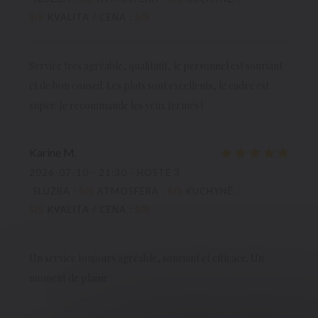
5
/5
KVALITA / CENA
:
5
/5
Service très agréable, qualitatif, le personnel est souriant
et de bon conseil. Les plats sont excellents, le cadre est
super. Je recommande les yeux fermés !
Karine
M
2026-07-10
- 21:30 - HOSTÉ 3
SLUŽBA
:
5
/5
ATMOSFÉRA
:
5
/5
KUCHYNĚ
:
5
/5
KVALITA / CENA
:
5
/5
Un service toujours agréable, souriant et efficace. Un
moment de plaisir