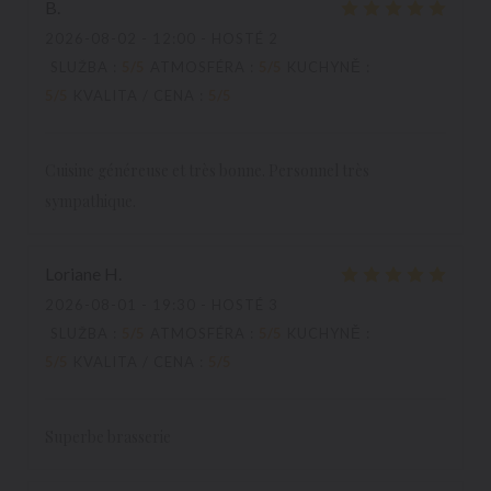
B
2026-08-02
- 12:00 - HOSTÉ 2
SLUŽBA
:
5
/5
ATMOSFÉRA
:
5
/5
KUCHYNĚ
:
5
/5
KVALITA / CENA
:
5
/5
Cuisine généreuse et très bonne. Personnel très
sympathique.
Loriane
H
2026-08-01
- 19:30 - HOSTÉ 3
SLUŽBA
:
5
/5
ATMOSFÉRA
:
5
/5
KUCHYNĚ
:
5
/5
KVALITA / CENA
:
5
/5
Superbe brasserie