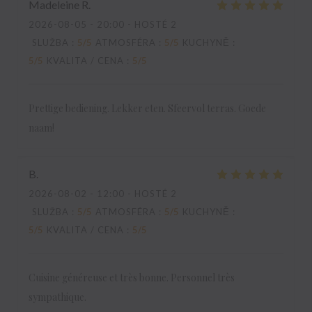
Madeleine
R
2026-08-05
- 20:00 - HOSTÉ 2
SLUŽBA
:
5
/5
ATMOSFÉRA
:
5
/5
KUCHYNĚ
:
5
/5
KVALITA / CENA
:
5
/5
Prettige bediening. Lekker eten. Sfeervol terras. Goede
naam!
B
2026-08-02
- 12:00 - HOSTÉ 2
SLUŽBA
:
5
/5
ATMOSFÉRA
:
5
/5
KUCHYNĚ
:
5
/5
KVALITA / CENA
:
5
/5
Cuisine généreuse et très bonne. Personnel très
sympathique.