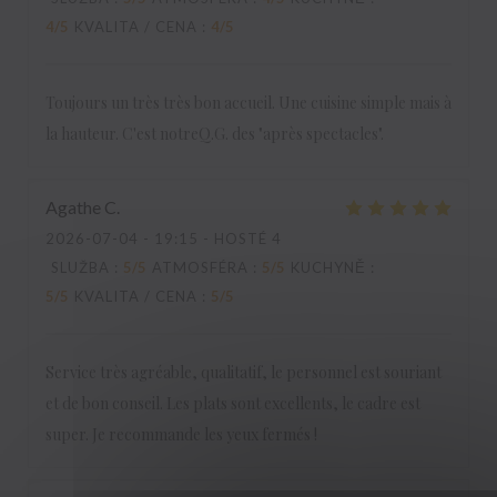
4
/5
KVALITA / CENA
:
4
/5
Toujours un très très bon accueil. Une cuisine simple mais à
la hauteur. C'est notreQ.G. des "après spectacles".
Agathe
C
2026-07-04
- 19:15 - HOSTÉ 4
SLUŽBA
:
5
/5
ATMOSFÉRA
:
5
/5
KUCHYNĚ
:
5
/5
KVALITA / CENA
:
5
/5
Service très agréable, qualitatif, le personnel est souriant
et de bon conseil. Les plats sont excellents, le cadre est
super. Je recommande les yeux fermés !