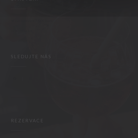
((otevře se v novém okně))
48 rue Nationale 37000 Tours
02 47 05 66 84
SLEDUJTE NÁS
Facebook ((otevře se v novém okně))
Instagram ((otevře se v novém okně))
NEWSLETTER
REZERVACE