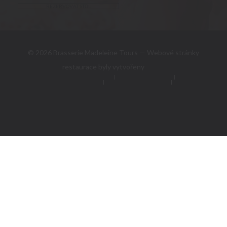
REZERVOVAT STŮL
© 2026 Brasserie Madeleine Tours — Webové stránky
((otevře se v nové
restaurace byly vytvořeny
Zenchef
Odmítnutí odpovědnosti
PODMÍNKY POUŽITÍ
((otevře se v novém okně))
((otevře se v novém 
Zásady ochrany osobních údajů
((otevře se v novém okně))
Politika ohledně cookies
Pristupnost
((otevře se v novém okně))
((otevře se v novém 