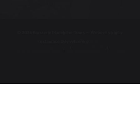
REZERVOVAT STŮL
© 2026 Brasserie Madeleine Tours — Webové stránky
((otevře se v nové
restaurace byly vytvořeny
Zenchef
Odmítnutí odpovědnosti
PODMÍNKY POUŽITÍ
((otevře se v novém okně))
((otevře se v novém 
Zásady ochrany osobních údajů
((otevře se v novém okně))
Politika ohledně cookies
Pristupnost
((otevře se v novém okně))
((otevře se v novém 