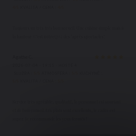
4
/5
KVALITA / CENA
:
4
/5
Toujours un très très bon accueil. Une cuisine simple mais à
la hauteur. C'est notreQ.G. des "après spectacles".
Agathe
C
2026-07-04
- 19:15 - HOSTÉ 4
SLUŽBA
:
5
/5
ATMOSFÉRA
:
5
/5
KUCHYNĚ
:
5
/5
KVALITA / CENA
:
5
/5
Service très agréable, qualitatif, le personnel est souriant
et de bon conseil. Les plats sont excellents, le cadre est
super. Je recommande les yeux fermés !