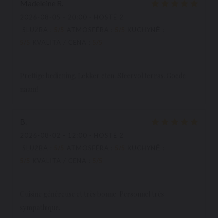
Madeleine
R
2026-08-05
- 20:00 - HOSTÉ 2
SLUŽBA
:
5
/5
ATMOSFÉRA
:
5
/5
KUCHYNĚ
:
5
/5
KVALITA / CENA
:
5
/5
Prettige bediening. Lekker eten. Sfeervol terras. Goede
naam!
B
2026-08-02
- 12:00 - HOSTÉ 2
SLUŽBA
:
5
/5
ATMOSFÉRA
:
5
/5
KUCHYNĚ
:
5
/5
KVALITA / CENA
:
5
/5
Cuisine généreuse et très bonne. Personnel très
sympathique.