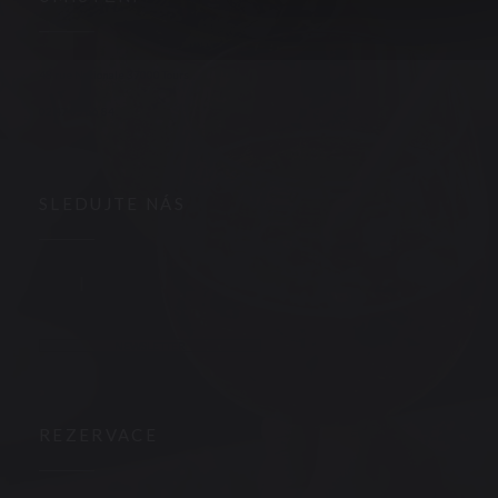
((otevře se v novém okně))
48 rue Nationale 37000 Tours
02 47 05 66 84
SLEDUJTE NÁS
Facebook ((otevře se v novém okně))
Instagram ((otevře se v novém okně))
NEWSLETTER
REZERVACE