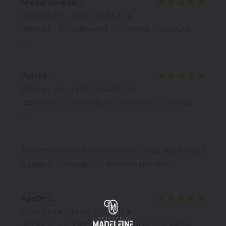
Marine Sandrine
T
2026-07-21
- 20:30 - GUESTS 4
SERVICE
:
5
/5
AMBIANCE
:
5
/5
FOOD
:
5
/5
VALUE
:
4
/5
Pierre
E
2026-07-19
- 12:00 - GUESTS 13
SERVICE
:
5
/5
AMBIANCE
:
4
/5
FOOD
:
4
/5
VALUE
:
4
/5
Toujours un très très bon accueil. Une cuisine simple mais à
la hauteur. C'est notreQ.G. des "après spectacles".
Agathe
C
2026-07-04
- 19:15 - GUESTS 4
SERVICE
:
5
/5
AMBIANCE
:
5
/5
FOOD
:
5
/5
VALUE
: