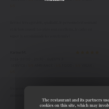
5
/5
Service très agréable, qualitatif, le personnel est souriant
et de bon conseil. Les plats sont excellents, le cadre est
super. Je recommande les yeux fermés !
Karine
M
2026-07-10
- 21:30 - GUESTS 3
SERVICE
:
5
/5
AMBIANCE
:
5
/5
FOOD
:
5
/5
VALUE
:
5
/5
Un service toujours agréable, souriant et efficace. Un
moment de plaisir
The restaurant and its partners us
cookies on this site, which may invol