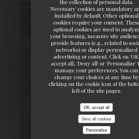
the collection of personal data.
Sylvain
H
'Necessary' cookies are mandatory a
2026-07-10
- 19:30 - GUESTS 6
installed by default. Other optional
SERVICE
:
5
/5
AMBIANCE
:
4
/5
FOOD
:
4
/5
VALUE
:
cookies require your consent. Thes
4
/5
optional cookies are used to analyz
your browsing, measure site audienc
provide features (e.g., related to soci
networks) or display personalized
Le personnel est poli, agréable et efficace. La salle haute
advertising or content. Click on 'OK
est propre, spacieuse, lumineuse et bien climatisée ! Et le
accept all', 'Deny all' or 'Personalize' 
plus important: la carte est variée donc il y en a pour tous
manage your preferences. You can
les goûts (fruits de mer, viandes, poissons, salades,...) Une
change your choices at any time by
clicking on the cookie icon at the bot
valeur sûre pour déjeuner ou dîner en famille ou entre
left of the site pages.
amis à Tours. Où pour arroser le baccalauréat de votre
enfant !
OK, accept all
Deny all cookies
1
2
3
Personalize