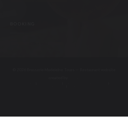
NEWSLETTER
BOOKING
BOOK A TABLE
© 2026 Brasserie Madeleine Tours — Restaurant website
((opens in a new window))
created by
Zenchef
Disclaimer
TERMS OF USE
((opens in a new window))
((opens in a new window))
Personal data protection policy
Cookies policy
((opens in a new window))
((opens in a new 
Accessibility
((opens in a new window))