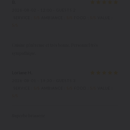
B
2026-08-02
- 12:00 - GUESTS 2
SERVICE
:
5
/5
AMBIANCE
:
5
/5
FOOD
:
5
/5
VALUE
:
5
/5
Cuisine généreuse et très bonne. Personnel très
sympathique.
Loriane
H
2026-08-01
- 19:30 - GUESTS 3
SERVICE
:
5
/5
AMBIANCE
:
5
/5
FOOD
:
5
/5
VALUE
:
5
/5
Superbe brasserie