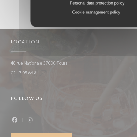
Personal data protection policy
Cookie management policy
LOCATION
((opens in a new window))
48 rue Nationale 37000 Tours
02 47 05 66 84
FOLLOW US
Facebook ((opens in a new window))
Instagram ((opens in a new window))