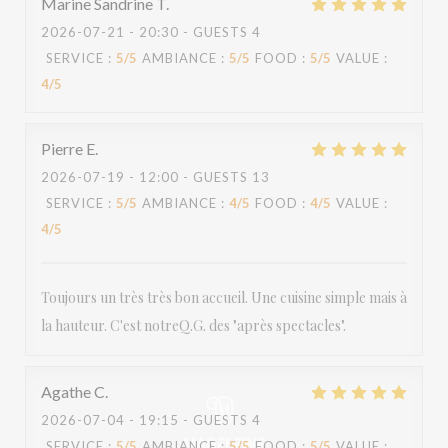
Marine Sandrine
T
2026-07-21
- 20:30 - GUESTS 4
SERVICE
:
5
/5
AMBIANCE
:
5
/5
FOOD
:
5
/5
VALUE
:
4
/5
Pierre
E
2026-07-19
- 12:00 - GUESTS 13
SERVICE
:
5
/5
AMBIANCE
:
4
/5
FOOD
:
4
/5
VALUE
:
4
/5
Toujours un très très bon accueil. Une cuisine simple mais à
la hauteur. C'est notreQ.G. des "après spectacles".
Agathe
C
2026-07-04
- 19:15 - GUESTS 4
SERVICE
:
5
/5
AMBIANCE
:
5
/5
FOOD
:
5
/5
VALUE
: