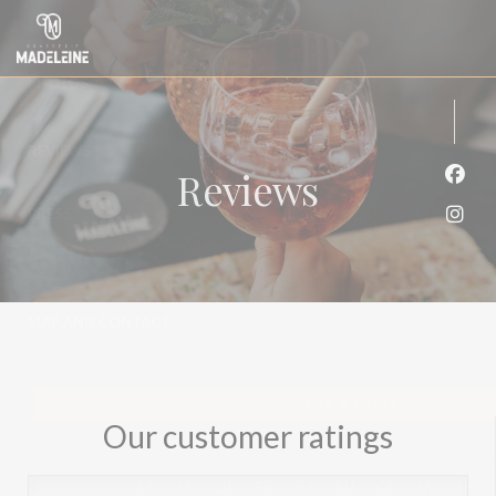
Personalizing your cookie choices
Reviews
Face
Inst
Our customer ratings