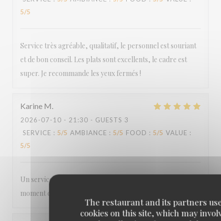
5
/5
Service très agréable, qualitatif, le personnel est souriant
et de bon conseil. Les plats sont excellents, le cadre est
super. Je recommande les yeux fermés !
Karine
M
2026-07-10
- 21:30 - GUESTS 3
SERVICE
:
5
/5
AMBIANCE
:
5
/5
FOOD
:
5
/5
VALUE
:
5
/5
Un service toujours agréable, souriant et efficace. Un
moment de plaisir
The restaurant and its partners us
cookies on this site, which may invol