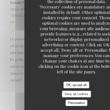
the collection of personal data.
Sylvain
H
'Necessary' cookies are mandatory a
2026-07-10
- 19:30 - GUESTS 6
installed by default. Other optional
SERVICE
:
5
/5
AMBIANCE
:
4
/5
FOOD
:
4
/5
VALUE
:
cookies require your consent. Thes
4
/5
optional cookies are used to analyz
your browsing, measure site audienc
provide features (e.g., related to soci
networks) or display personalized
Le personnel est poli, agréable et efficace. La salle haute
advertising or content. Click on 'OK
est propre, spacieuse, lumineuse et bien climatisée ! Et le
accept all', 'Deny all' or 'Personalize' 
plus important: la carte est variée donc il y en a pour tous
manage your preferences. You can
les goûts (fruits de mer, viandes, poissons, salades,...) Une
change your choices at any time by
clicking on the cookie icon at the bot
valeur sûre pour déjeuner ou dîner en famille ou entre
left of the site pages.
amis à Tours. Où pour arroser le baccalauréat de votre
enfant !
OK, accept all
Deny all cookies
1
2
3
Personalize