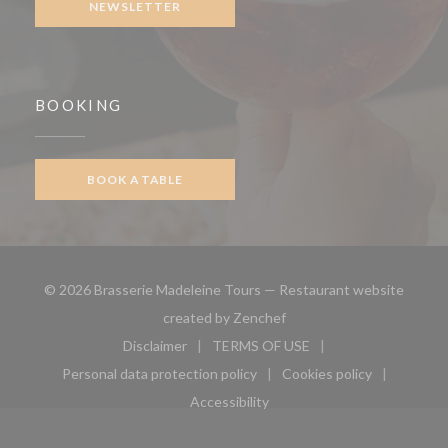
NEWSLETTER
BOOKING
BOOK A TABLE
© 2026 Brasserie Madeleine Tours — Restaurant website
((opens in a new window))
created by
Zenchef
Disclaimer
TERMS OF USE
((opens in a new window))
((opens in a new window))
Personal data protection policy
Cookies policy
((opens in a new window))
((opens in a new 
Accessibility
((opens in a new window))