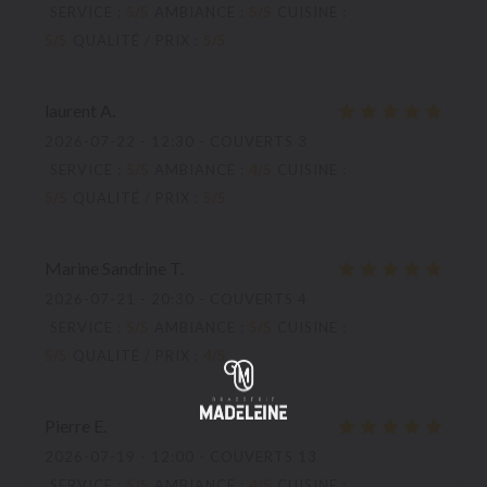
SERVICE
:
5
/5
AMBIANCE
:
5
/5
CUISINE
:
5
/5
QUALITÉ / PRIX
:
5
/5
laurent
A
2026-07-22
- 12:30 - COUVERTS 3
SERVICE
:
5
/5
AMBIANCE
:
4
/5
CUISINE
:
5
/5
QUALITÉ / PRIX
:
5
/5
Marine Sandrine
T
2026-07-21
- 20:30 - COUVERTS 4
SERVICE
:
5
/5
AMBIANCE
:
5
/5
CUISINE
:
5
/5
QUALITÉ / PRIX
:
4
/5
Pierre
E
2026-07-19
- 12:00 - COUVERTS 13
SERVICE
:
5
/5
AMBIANCE
:
4
/5
CUISINE
: