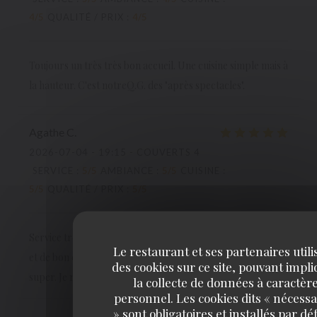
4
/5
QUALITÉ / PRIX
:
4
/5
Toujours un très très bon accueil. Une cuisine simple mais à
la hauteur. C'est notreQ.G. des "après spectacles".
Agathe
C
2026-07-04
- 19:15 - COUVERTS 4
SERVICE
:
5
/5
AMBIANCE
:
5
/5
CUISINE
:
5
/5
QUALITÉ / PRIX
:
5
/5
Service très agréable, qualitatif, le personnel est souriant
Le restaurant et ses partenaires utili
et de bon conseil. Les plats sont excellents, le cadre est
des cookies sur ce site, pouvant impl
super. Je recommande les yeux fermés !
la collecte de données à caractèr
personnel. Les cookies dits « nécessa
» sont obligatoires et installés par dé