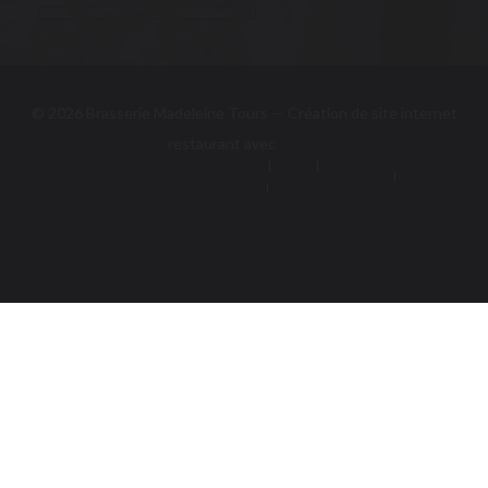
RÉSERVER
© 2026 Brasserie Madeleine Tours — Création de site internet
((ouvre une nouvelle fe
restaurant avec
Zenchef
Mentions légales
CGU
((ouvre une nouvelle fenêtre))
((ouvre une nouvelle fen
Politique de protection des données à caractère personnel
((ouvre une nouvelle fenêtre))
Politique de cookies
Accessibilite
((ouvre une nouvelle fenêtre))
((ouvre une nouvelle fe