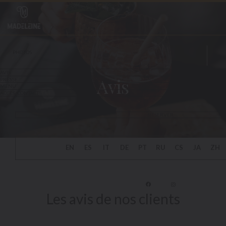
Personnalisation de vos choix en matière de cookies
Avis
Face
Inst
Les avis de nos clients