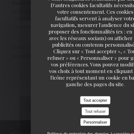
Karine
M
D'autres cookies facultatifs nécessit
votre consentement. Ces cookies
2026-07-10
- 21:30 - COUVERTS 3
facultatifs servent à analyser votr
SERVICE
:
5
/5
AMBIANCE
:
5
/5
CUISINE
:
navigation, mesurer l'audience du si
5
/5
QUALITÉ / PRIX
:
5
/5
proposer des fonctionnalités (ex : en 
avec les réseaux sociaux) ou afficher
publicités ou contenus personnalisé
Un service toujours agréable, souriant et efficace. Un
Cliquez sur « Tout accepter », « To
moment de plaisir
refuser » ou « Personnaliser » pour 
vos préférences. Vous pouvez modif
vos choix à tout moment en cliquant
1
2
3
l'icône représentant un cookie en ba
gauche des pages du site.
Tout accepter
Tout refuser
Personnaliser
ADRESSE
Politique de protection des données à caractère p