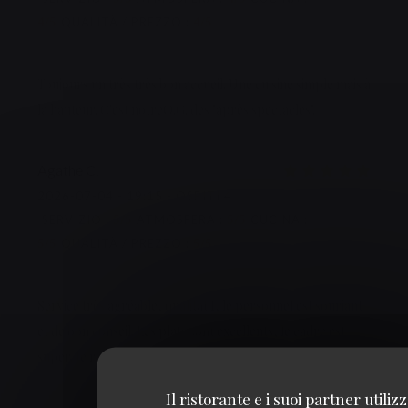
4
/5
QUALITÀ / PREZZO
:
4
/5
Toujours un très très bon accueil. Une cuisine simple mais à
la hauteur. C'est notreQ.G. des "après spectacles".
Agathe
C
2026-07-04
- 19:15 - OSPITI 4
SERVIZIO
:
5
/5
ATMOSFERA
:
5
/5
CUCINA
:
5
/5
QUALITÀ / PREZZO
:
5
/5
Service très agréable, qualitatif, le personnel est souriant
et de bon conseil. Les plats sont excellents, le cadre est
super. Je recommande les yeux fermés !
Il ristorante e i suoi partner utiliz