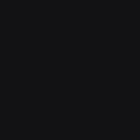
Madeleine
R
2026-08-05
- 20:00 - OSPITI 2
SERVIZIO
:
5
/5
ATMOSFERA
:
5
/5
CUCINA
:
5
/5
QUALITÀ / PREZZO
:
5
/5
Prettige bediening. Lekker eten. Sfeervol terras. Goede
naam!
B
2026-08-02
- 12:00 - OSPITI 2
SERVIZIO
:
5
/5
ATMOSFERA
:
5
/5
CUCINA
:
5
/5
QUALITÀ / PREZZO
:
5
/5
Cuisine généreuse et très bonne. Personnel très
sympathique.