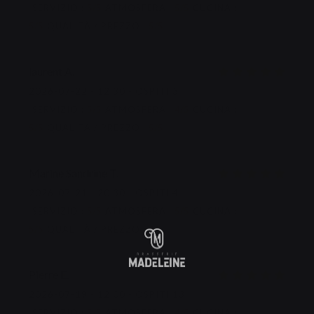
SERVIZIO
:
5
/5
ATMOSFERA
:
5
/5
CUCINA
:
5
/5
QUALITÀ / PREZZO
:
5
/5
laurent
A
2026-07-22
- 12:30 - OSPITI 3
SERVIZIO
:
5
/5
ATMOSFERA
:
4
/5
CUCINA
:
5
/5
QUALITÀ / PREZZO
:
5
/5
Marine Sandrine
T
2026-07-21
- 20:30 - OSPITI 4
SERVIZIO
:
5
/5
ATMOSFERA
:
5
/5
CUCINA
:
5
/5
QUALITÀ / PREZZO
:
4
/5
Pierre
E
2026-07-19
- 12:00 - OSPITI 13
SERVIZIO
:
5
/5
ATMOSFERA
:
4
/5
CUCINA
: