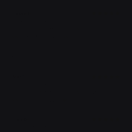
Loriane
H
2026-08-01
- 19:30 - OSPITI 3
SERVIZIO
:
5
/5
ATMOSFERA
:
5
/5
CUCINA
:
5
/5
QUALITÀ / PREZZO
:
5
/5
Superbe brasserie
Jean
F
2026-07-30
- 12:45 - OSPITI 5
SERVIZIO
:
5
/5
ATMOSFERA
:
5
/5
CUCINA
:
5
/5
QUALITÀ / PREZZO
:
4
/5
Danielle
P
2026-07-26
- 12:30 - OSPITI 2