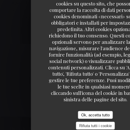
Karine
M
cookies su questo sito, che poss
comportare la raccolta di dati person
2026-07-10
- 21:30 - OSPITI 3
cookies denominati «necessari» s
SERVIZIO
:
5
/5
ATMOSFERA
:
5
/5
CUCINA
:
obbligatori e installati per imposta
5
/5
QUALITÀ / PREZZO
:
5
/5
predefinita. Altri cookies opziona
richiedono il tuo consenso. Questi c
opzionali servono per analizzare la
Un service toujours agréable, souriant et efficace. Un
navigazione, misurare l'audience del
fornire funzionalità (ad esempio, leg
moment de plaisir
social network) o visualizzare pubbli
contenuti personalizzati. Clicca su 'A
1
2
3
tutto', 'Rifiuta tutto' o 'Personalizza
gestire le tue preferenze. Puoi modi
le tue scelte in qualsiasi momen
cliccando sull'icona del cookie in ba
sinistra delle pagine del sito.
Ok, accetta tutto
Rifiuta tutti i cookie
INDIRIZZO