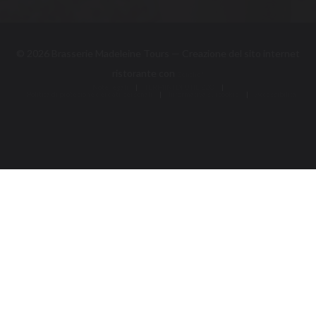
PRENOTA
© 2026 Brasserie Madeleine Tours — Creazione del sito internet
((apre una nuova finestra
ristorante con
Zenchef
Note legali
TERMINI DI UTILIZZO
((apre una nuova finestra))
((apre una nuova finestra))
Politica di protezione dei dati personali
((apre una nuova finestra))
Informativa sui cookie
Accessibilita
((apre una nuova finestra))
((apre una nuova finest