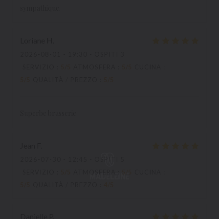
sympathique.
Loriane
H
2026-08-01
- 19:30 - OSPITI 3
SERVIZIO
:
5
/5
ATMOSFERA
:
5
/5
CUCINA
:
5
/5
QUALITÀ / PREZZO
:
5
/5
Superbe brasserie
Jean
F
2026-07-30
- 12:45 - OSPITI 5
SERVIZIO
:
5
/5
ATMOSFERA
:
5
/5
CUCINA
:
5
/5
QUALITÀ / PREZZO
:
4
/5
Danielle
P