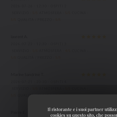
2026-07-26
- 12:30 - OSPITI 2
SERVIZIO
:
5
/5
ATMOSFERA
:
5
/5
CUCINA
:
5
/5
QUALITÀ / PREZZO
:
5
/5
laurent
A
2026-07-22
- 12:30 - OSPITI 3
SERVIZIO
:
5
/5
ATMOSFERA
:
4
/5
CUCINA
:
5
/5
QUALITÀ / PREZZO
:
5
/5
Marine Sandrine
T
2026-07-21
- 20:30 - OSPITI 4
SERVIZIO
:
5
/5
ATMOSFERA
:
5
/5
CUCINA
:
5
/5
QUALITÀ / PREZZO
:
4
/5
Il ristorante e i suoi partner utiliz
Pierre
E
cookies su questo sito, che poss