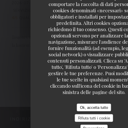
2026-07-19
- 12:00 - OSPITI 13
comportare la raccolta di dati person
cookies denominati «necessari» s
SERVIZIO
:
5
/5
ATMOSFERA
:
4
/5
CUCINA
:
obbligatori e installati per imposta
4
/5
QUALITÀ / PREZZO
:
4
/5
predefinita. Altri cookies opziona
richiedono il tuo consenso. Questi c
opzionali servono per analizzare la
Toujours un très très bon accueil. Une cuisine simple mais à
navigazione, misurare l'audience del
la hauteur. C'est notreQ.G. des "après spectacles".
fornire funzionalità (ad esempio, leg
social network) o visualizzare pubbli
contenuti personalizzati. Clicca su 'A
1
2
3
tutto', 'Rifiuta tutto' o 'Personalizza
gestire le tue preferenze. Puoi modi
le tue scelte in qualsiasi momen
cliccando sull'icona del cookie in ba
sinistra delle pagine del sito.
Ok, accetta tutto
Rifiuta tutti i cookie
INDIRIZZO