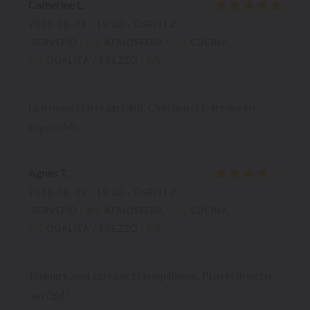
Catherine
L
2026-08-08
- 19:30 - OSPITI 2
SERVIZIO
:
5
/5
ATMOSFERA
:
5
/5
CUCINA
:
5
/5
QUALITÀ / PREZZO
:
5
/5
Lieu vivant et très agréable. C’est bon et le service est
impeccable.
Agnes
T
2026-08-05
- 19:30 - OSPITI 2
SERVIZIO
:
4
/5
ATMOSFERA
:
5
/5
CUCINA
:
5
/5
QUALITÀ / PREZZO
:
5
/5
Toujours aussi agréable et sympathique. Plats et desserts :
un régal !