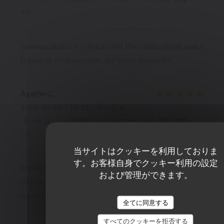
4
/5
Toujours un très très bon accueil. Une cuisine simple mais à
la hauteur. C'est notreQ.G. des "après spectacles".
Agathe
C
2026-07-04
- 19:15 - ゲスト 4
サービス
:
5
/5
雰囲気
:
5
/5
メニュー
:
5
/5
品質-価格
:
5
/5
当サイトはクッキーを利用しておりま
す。お客様自身でクッキー利用の設定
Service très agréable, qualitatif, le personnel est souriant
および管理ができます。
et de bon conseil. Les plats sont excellents, le cadre est
super. Je recommande les yeux fermés !
全てに同意する
すべてのクッキーを拒否する