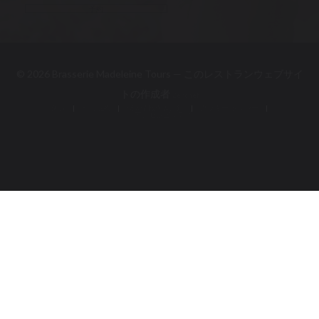
予約
© 2026 Brasserie Madeleine Tours — このレストランウェブサイ
((新しいウィンドウで開き
トの作成者
Zenchef
免責
利用規約
個人情報保護方針
((新しいウィンドウで開きます))
((新しいウィンドウで開きます))
((新しいウィンドウで開き
クッキー ポリシー
アクセシビリティ
((新しいウィンドウで開きます))
((新しいウィンドウで開