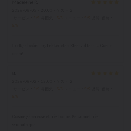
Madeleine
R
2026-08-05
- 20:00 - ゲスト 2
サービス
:
5
/5
雰囲気
:
5
/5
メニュー
:
5
/5
品質-価格
:
5
/5
Prettige bediening. Lekker eten. Sfeervol terras. Goede
naam!
B
2026-08-02
- 12:00 - ゲスト 2
サービス
:
5
/5
雰囲気
:
5
/5
メニュー
:
5
/5
品質-価格
:
5
/5
Cuisine généreuse et très bonne. Personnel très
sympathique.