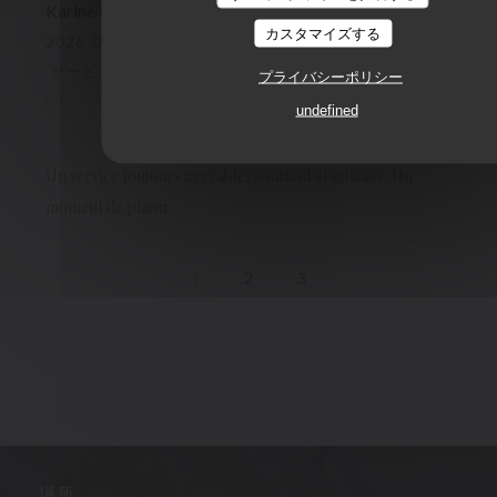
Karine
M
カスタマイズする
2026-07-10
- 21:30 - ゲスト 3
サービス
:
5
/5
雰囲気
:
5
/5
メニュー
:
5
/5
品質-価格
:
プライバシーポリシー
5
/5
undefined
Un service toujours agréable, souriant et efficace. Un
moment de plaisir
1
2
3
場所