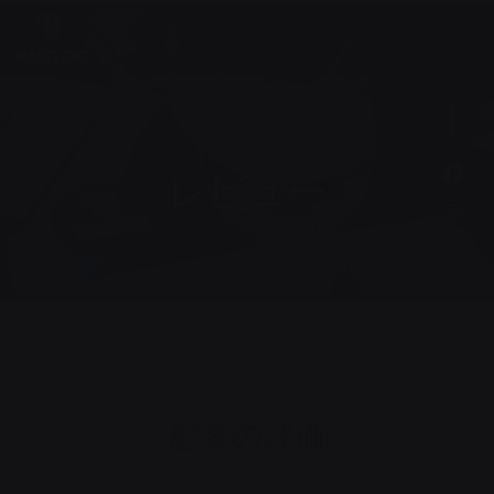
クッキー利用の管理について
レビュー
Fa
Ins
顧客の評価