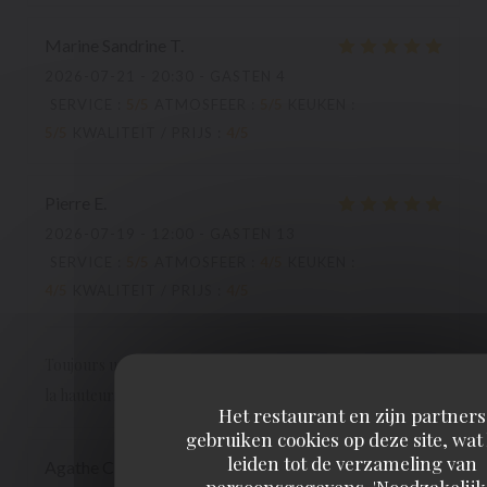
Marine Sandrine
T
2026-07-21
- 20:30 - GASTEN 4
SERVICE
:
5
/5
ATMOSFEER
:
5
/5
KEUKEN
:
5
/5
KWALITEIT / PRIJS
:
4
/5
Pierre
E
2026-07-19
- 12:00 - GASTEN 13
SERVICE
:
5
/5
ATMOSFEER
:
4
/5
KEUKEN
:
4
/5
KWALITEIT / PRIJS
:
4
/5
Toujours un très très bon accueil. Une cuisine simple mais à
la hauteur. C'est notreQ.G. des "après spectacles".
Het restaurant en zijn partners
gebruiken cookies op deze site, wat
leiden tot de verzameling van
Agathe
C
persoonsgegevens. 'Noodzakelijk