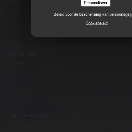
Personaliseer
Beleid voor de bescherming van persoonsge
((opent in een nieuw venster))
48 rue Nationale 37000 Tours
Cookiebeleid
02 47 05 66 84
VOLG ONS
Facebook ((opent in een nieuw venster))
Instagram ((opent in een nieuw venster))
NIEUWSBRIEF
RESERVERING