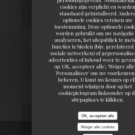
2026-07-04
- 19:15 - GASTEN 4
cookies zijn verplicht en worde
SERVICE
:
5
/5
ATMOSFEER
:
5
/5
KEUKEN
:
standaard geïnstalleerd. Ander
5
/5
KWALITEIT / PRIJS
:
5
/5
optionele cookies vereisen uw
toestemming. Deze optionele cook
worden gebruikt om uw navigatie 
analyseren, het sitepubliek te met
Service très agréable, qualitatif, le personnel est souriant
functies te bieden (bijv. gerelateerd
et de bon conseil. Les plats sont excellents, le cadre est
sociale netwerken) of gepersonalis
super. Je recommande les yeux fermés !
advertenties of inhoud weer te geven
op 'OK, accepteer alle', 'Weiger alle'
'Personaliseer' om uw voorkeuren
1
2
3
beheren. U kunt uw keuzes op el
moment wijzigen door op het
cookiepictogram linksonder op d
sitepagina's te klikken.
OK, accepteer alle
Weiger alle cookies
LOCATIE