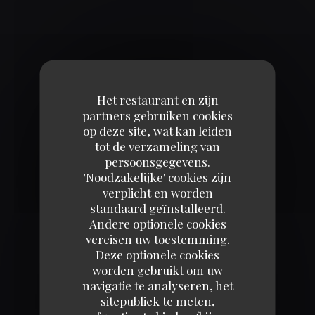
EL
Facebook ((opent in een nieuw v
Instagram ((opent in een 
MOUVEMENT "BRASSARD NOIR"
Het restaurant en zijn
02/10/2020
partners gebruiken cookies
op deze site, wat kan leiden
tot de verzameling van
Les Relais d'Alsace Tours par Brasserie Madeleine
persoonsgegevens.
se mobilisent pour soutenir le mouvement
'Noodzakelijke' cookies zijn
"brassard noir" qui lutte pour ne pas voir mourir
verplicht en worden
standaard geïnstalleerd.
notre profession.
Andere optionele cookies
vereisen uw toestemming.
Pour soutenir vos commerçants préférés, pour
Deze optionele cookies
nous soutenir, continuez à venir passer des bons
worden gebruikt om uw
navigatie te analyseren, het
moments dans votre restaurant. Nous nous
sitepubliek te meten,
mobilisons chaque jour pour vous accueillir en