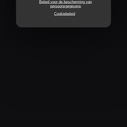
Beleid voor de bescherming van
persoonsgegevens
((opent in een nieuw venster))
48 rue Nationale 37000 Tours
Cookiebeleid
02 47 05 66 84
VOLG ONS
Facebook ((opent in een nieuw venster))
Instagram ((opent in een nieuw venster))
NIEUWSBRIEF
RESERVERING