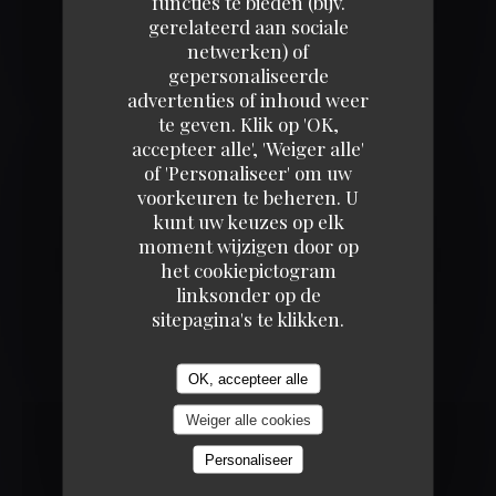
functies te bieden (bijv.
toute sécurité.
gerelateerd aan sociale
netwerken) of
gepersonaliseerde
(Philippe Etchebest - UMIH 37)
advertenties of inhoud weer
te geven. Klik op 'OK,
accepteer alle', 'Weiger alle'
((OPENT IN EEN NIEUW VENSTER))
LEES HET ARTIKEL
of 'Personaliseer' om uw
voorkeuren te beheren. U
ZIE HET
kunt uw keuzes op elk
((OPENT IN EEN NIEUW VENSTER))
NIEUWSARTIKEL
moment wijzigen door op
het cookiepictogram
linksonder op de
sitepagina's te klikken.
OK, accepteer alle
Weiger alle cookies
Personaliseer
LOCATIE