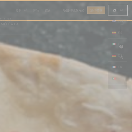
ZH
照片
评论
媒体
地图和联系方式
预订餐位
((在新窗口中打开))
Fac
Ins