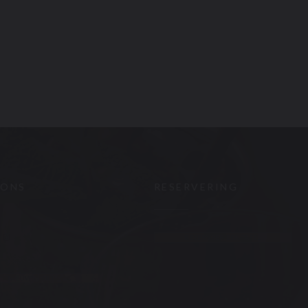
 ONS
RESERVERING
nster))
RESERVEER EEN TAFEL
ook ((opent in een nieuw venster))
Instagram ((opent in een nieuw venster))
NIEUWSBRIEF