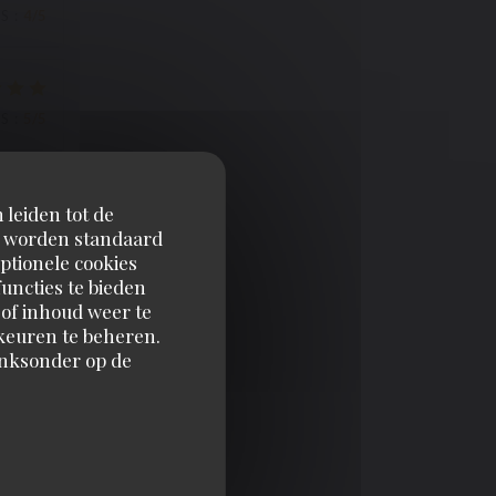
JS
:
4
/5
JS
:
5
/5
 leiden tot de
JS
:
5
/5
en worden standaard
ptionele cookies
uncties te bieden
 of inhoud weer te
JS
:
4
/5
orkeuren te beheren.
inksonder op de
JS
:
4
/5