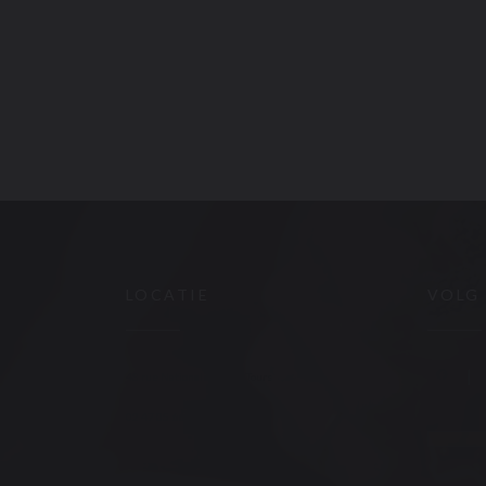
LOCATIE
VOLG
((opent in een nieuw ve
48 rue Nationale 37000 Tours
Faceb
02 47 05 66 84