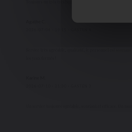
Toujours un très très bon accueil. Une cuisine simple mais 
Agathe
C
2026-07-04
- 19:15 - GASTEN 4
Service très agréable, qualitatif, le personnel est sourian
les yeux fermés !
Karine
M
2026-07-10
- 21:30 - GASTEN 3
Un service toujours agréable, souriant et efficace. Un mom