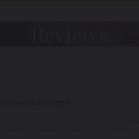
FOTO'S
BEOORDELINGEN
PERS
((
Reviews
astbeoordelingen
SERVICE
:
5
/5
ATMOSFEER
:
5
/5
KEUKEN
:
5
/5
KWALITEIT / PRI