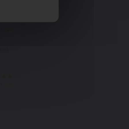
JS
:
5
/5
mmande
JS
:
5
/5