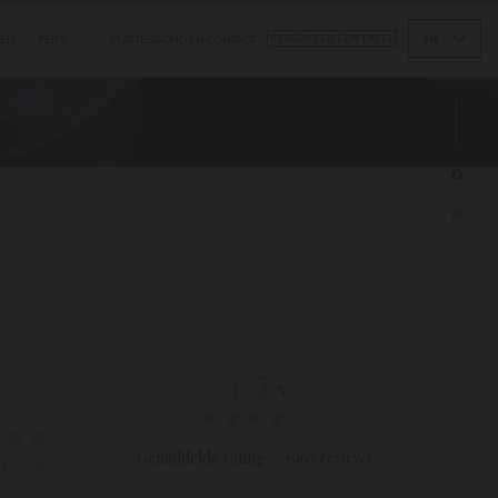
NL
PLATTEGROND EN CONTACT
RESERVEER EEN TAFEL
OPENT IN EEN NIEUW VENSTER))
Face
Inst
4.5
/5
Gemiddelde rating —
1963 reviews
JS
:
5
/5