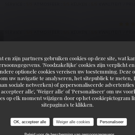
SERVICE
:
5
/5
ATMOSFEER
:
5
/5
KEUKEN
:
5
/5
KWALITEIT / PRI
SERVICE
:
5
/5
ATMOSFEER
:
5
/5
KEUKEN
:
5
/5
KWALITEIT / PRI
t en zijn partners gebruiken cookies op deze site, wat kan
SERVICE
:
5
/5
ATMOSFEER
:
4
/5
KEUKEN
:
5
/5
KWALITEIT / PRI
rsoonsgegevens. 'Noodzakelijke' cookies zijn verplicht 
Andere optionele cookies vereisen uw toestemming. Deze o
om uw navigatie te analyseren, het sitepubliek te meten, f
d aan sociale netwerken) of gepersonaliseerde advertenties
SERVICE
:
5
/5
ATMOSFEER
:
5
/5
KEUKEN
:
5
/5
KWALITEIT / PRI
 accepteer alle', 'Weiger alle' of 'Personaliseer' om uw vo
es op elk moment wijzigen door op het cookiepictogram l
sitepagina's te klikken.
SERVICE
:
5
/5
ATMOSFEER
:
4
/5
KEUKEN
:
4
/5
KWALITEIT / PRI
OK, accepteer alle
Weiger alle cookies
Personaliseer
Beleid voor de bescherming van persoonsgegevens