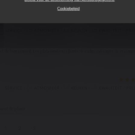
à la hauteur. C'est notreQ.G. des "après spectacles".
Cookiebeleid
SERVICE
:
5
/5
ATMOSFEER
:
5
/5
KEUKEN
:
5
/5
KWALITEIT / PRI
t et de bon conseil. Les plats sont excellents, le cadre est super. Je reco
SERVICE
:
5
/5
ATMOSFEER
:
5
/5
KEUKEN
:
5
/5
KWALITEIT / PRI
ent de plaisir
1
2
3